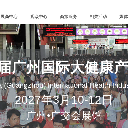
展商中心
观众中心
商旅服务
相关活动
媒体
35届广州国际大健康
 (Guangzhou) International Health Indu
2027年3月10-12日
广州•广交会展馆