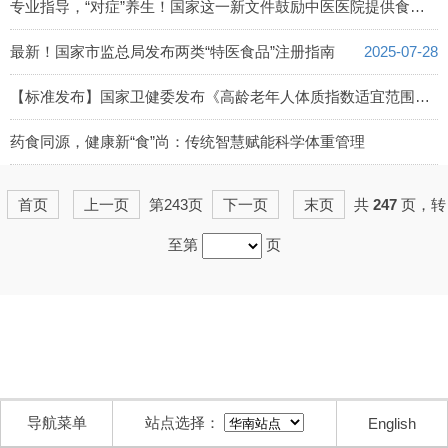
2025-07-30
专业指导，“对症”养生！国家这一新文件鼓励中医医院提供食养药膳等健康制品
2025-07-29
最新！国家市监总局发布两类“特医食品”注册指南
2025-07-28
【标准发布】国家卫健委发布《高龄老年人体质指数适宜范围与体重管理》行业标准
2025-07-25
药食同源，健康新“食”尚：传统智慧赋能科学体重管理
2025-07-21
首页
上一页
第243页
下一页
末页
共
247
页，转
至第
页
导航菜单
站点选择：
English