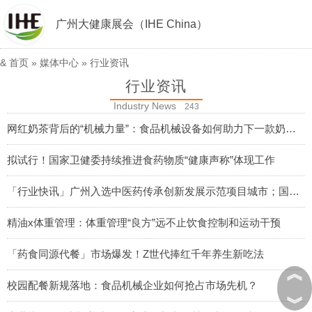
广州大健康展会（IHE China）
&
首页
»
媒体中心
»
行业资讯
行业资讯
Industry News
243
网红奶茶背后的“机械力量”：食品机械设备如何助力下一款奶茶“出圈”？
2025-08-13
拟试行！国家卫健委持续推进食药物质“健康声称”体现工作
2025-08-11
「行业快讯」广州入选中医药传承创新发展示范项目城市；国家积极推进中医大健康产业发展
2025-08-07
精油x体重管理：体重管理“良方”远不止饮食控制和运动干预
2025-08-06
「药食同源代餐」市场爆发！Z世代捧红千年养生新吃法
︽
2025-07-31
校园配餐新规落地：食品机械企业如何抢占市场先机？
︾