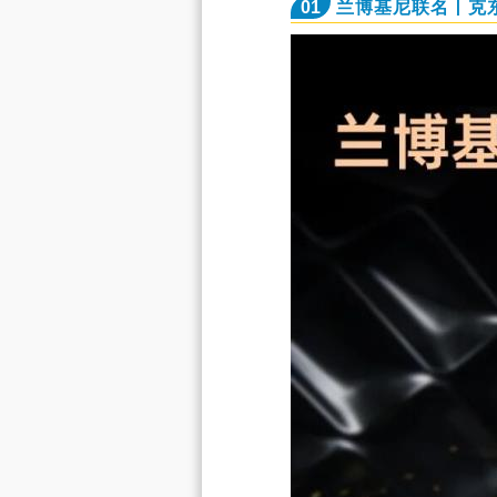
01
兰博基尼联名丨克