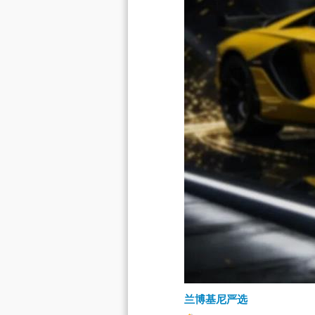
兰博基尼严选