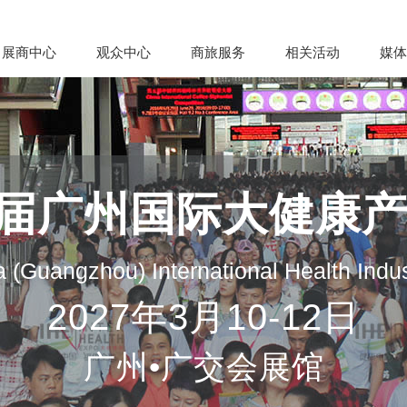
展商中心
观众中心
商旅服务
相关活动
媒体
35届广州国际大健康
 (Guangzhou) International Health Indu
2027年3月10-12日
广州•广交会展馆