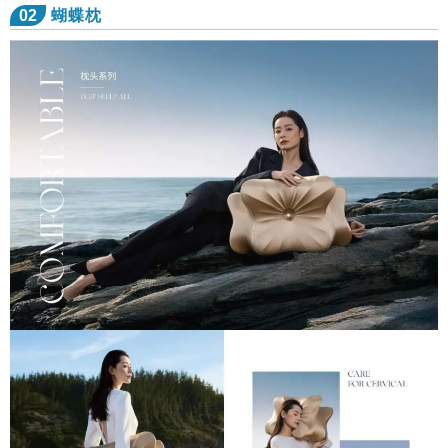
02
蝴蝶枕