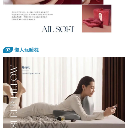
03
懒人玩睡枕