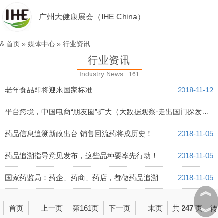
广州大健康展会（IHE China）
&
首页
»
媒体中心
»
行业资讯
行业资讯
Industry News
161
老年食品即将迎来国家标准
2018-11-12
平台跨境，中国电商“朋友圈”扩大（大数据观察·走出国门探发展）
2018-11-06
药品信息追溯新政出台 销售回流药将成历史！
2018-11-05
药品追溯指导意见发布，这些品种要率先行动！
2018-11-05
国家药监局：药企、药商、药店，都做药品追溯
2018-11-05
︽
首页
上一页
第161页
下一页
末页
共
247
页，转
︾