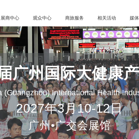
展商中心
观众中心
商旅服务
相关活动
媒体
35届广州国际大健康
 (Guangzhou) International Health Indu
2027年3月10-12日
广州•广交会展馆