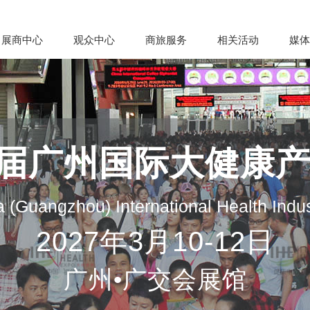
展商中心
观众中心
商旅服务
相关活动
媒体
35届广州国际大健康
 (Guangzhou) International Health Indu
2027年3月10-12日
广州•广交会展馆