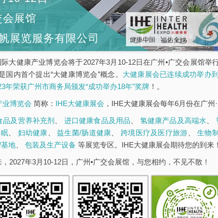
交会展馆
帆展览服务有限公司
5届广州国际大健康产业博览会将于2027年3月10-12日在广州•广交会
是国内首个提出“大健康博览会”概念。
大健康展会已连续成功举办到
023年荣获广州市商务局颁发“成功举办18年”奖牌
！。
康产业博览会
简称：
IHE大健康展会
，IHE大健康展会每年6月份在广州
食品及营养补充剂
、
进口健康食品及用品
、
氢健康产品及高端水
、
睡眠
、
妇幼健康
、
益生菌/肠道健康
、
跨境医疗及医疗旅游
、
生物
/基地
、
包装及生产设备
等展览专区。IHE大健康展会期待您的到来
，2027年3月10-12日，广州•广交会展馆，与您相约，不见不散！