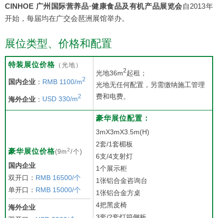
CINHOE 广州国际营养品·健康食品及有机产品展览会
自2013年
开始，每届均在广交会琶洲展馆举办。
展位类型、价格和配置
特装展位价格
（光地）
2
光地36m
起租；
2
国内企业
：
RMB 1100/m
光地无任何配置，另需缴纳施工管理
费和电费。
2
海外企业
：
USD 330/m
豪华展位配置：
3mX3mX3.5m(H)
2套/1套楣板
2
豪华展位价格
(9m
/个)
6支/4支射灯
国内企业
1个展示柜
双开口：
RMB 16500/个
1张铝合金咨询台
单开口：
RMB 15000/个
1张铝合金方桌
4把黑皮椅
海外企业
3套/2套灯箱侧板