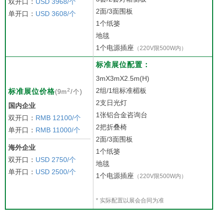
双开口：
USD 3968/个
2面/3面围板
单开口：
USD 3608/个
1个纸篓
地毯
1个电源插座
（220V限500W内）
标准展位配置：
3mX3mX2.5m(H)
2组/1组标准楣板
2
标准展位价格
(9m
/个)
2支日光灯
国内企业
1张铝合金咨询台
双开口：
RMB 12100/个
2把折叠椅
单开口：
RMB 11000/个
2面/3面围板
海外企业
1个纸篓
双开口：
USD 2750/个
地毯
单开口：
USD 2500/个
1个电源插座
（220V限500W内）
* 实际配置以展会合同为准