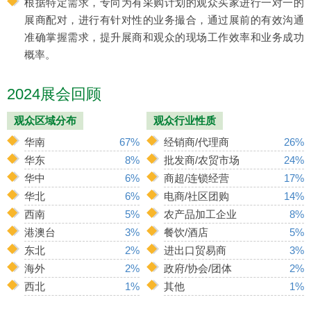
根据特定需求，专向为有采购计划的观众买家进行一对一的
展商配对，进行有针对性的业务撮合，通过展前的有效沟通
准确掌握需求，提升展商和观众的现场工作效率和业务成功
概率。
2024展会回顾
观众区域分布
观众行业性质
华南
67%
经销商/代理商
26%
华东
8%
批发商/农贸市场
24%
华中
6%
商超/连锁经营
17%
华北
6%
电商/社区团购
14%
西南
5%
农产品加工企业
8%
港澳台
3%
餐饮/酒店
5%
东北
2%
进出口贸易商
3%
海外
2%
政府/协会/团体
2%
西北
1%
其他
1%