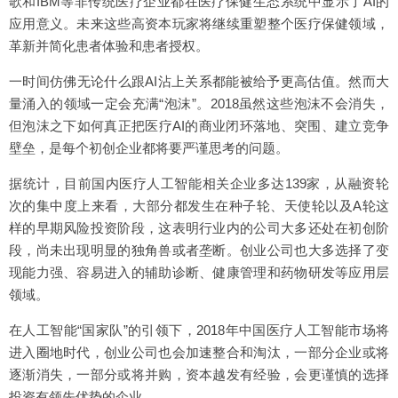
歌和IBM等非传统医疗企业都在医疗保健生态系统中显示了AI的
应用意义。未来这些高资本玩家将继续重塑整个医疗保健领域，
革新并简化患者体验和患者授权。
一时间仿佛无论什么跟AI沾上关系都能被给予更高估值。然而大
量涌入的领域一定会充满“泡沫”。2018虽然这些泡沫不会消失，
但泡沫之下如何真正把医疗AI的商业闭环落地、突围、建立竞争
壁垒，是每个初创企业都将要严谨思考的问题。
据统计，目前国内医疗人工智能相关企业多达139家，从融资轮
次的集中度上来看，大部分都发生在种子轮、天使轮以及A轮这
样的早期风险投资阶段，这表明行业内的公司大多还处在初创阶
段，尚未出现明显的独角兽或者垄断。创业公司也大多选择了变
现能力强、容易进入的辅助诊断、健康管理和药物研发等应用层
领域。
在人工智能“国家队”的引领下，2018年中国医疗人工智能市场将
进入圈地时代，创业公司也会加速整合和淘汰，一部分企业或将
逐渐消失，一部分或将并购，资本越发有经验，会更谨慎的选择
投资有领先优势的企业。