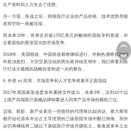
生产资料和人力失去了优势。
另一方面，医改之后，跨国医疗企业的产品价格、技术优势所能
发挥空间一再被压缩。
而未来10年，有将近价值170亿美元的畅销药面临专利悬崖，外
企要面临的更深层次的市场竞争。
︽
2018年，美国税改、中国医改都将继续进行。并购热潮将在2018
︾
年愈演愈烈，大宗交易活动的势头将持续至明年，我们将看到医
疗行业大规模的战略转变和进一步的整合。
6. 外资 vs 民营，市场竞争和人才竞争将展开正面混战
2017年尾国家发改委发布重磅文件提出，未来3年，达到10个以
上国产高端医疗器械品牌销量进入同类产品市场份额前三位。
迈瑞、联影、新产业甚至一些曾经的代理商比如润达、赛力斯等
都开始在原本外企占主导优势的三级医院市场中翻江倒海。而外
企仍将继续再二级以下基础医疗市场开疆拓土，蚕食原来本土企