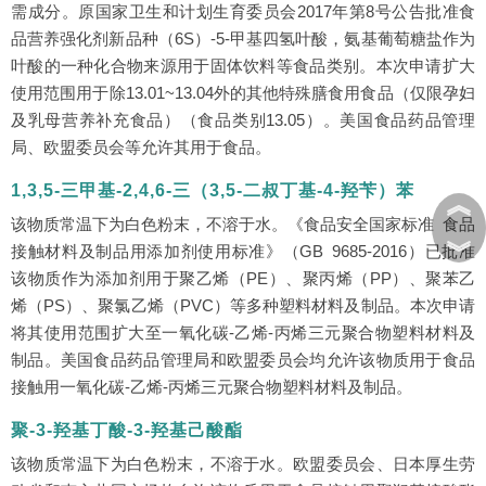
需成分。原国家卫生和计划生育委员会2017年第8号公告批准食
品营养强化剂新品种（6S）-5-甲基四氢叶酸，氨基葡萄糖盐作为
叶酸的一种化合物来源用于固体饮料等食品类别。本次申请扩大
使用范围用于除13.01~13.04外的其他特殊膳食用食品（仅限孕妇
及乳母营养补充食品）（食品类别13.05）。美国食品药品管理
局、欧盟委员会等允许其用于食品。
1,3,5-三甲基-2,4,6-三（3,5-二叔丁基-4-羟苄）苯
︽
该物质常温下为白色粉末，不溶于水。《食品安全国家标准 食品
︾
接触材料及制品用添加剂使用标准》（GB 9685-2016）已批准
该物质作为添加剂用于聚乙烯（PE）、聚丙烯（PP）、聚苯乙
烯（PS）、聚氯乙烯（PVC）等多种塑料材料及制品。本次申请
将其使用范围扩大至一氧化碳-乙烯-丙烯三元聚合物塑料材料及
制品。美国食品药品管理局和欧盟委员会均允许该物质用于食品
接触用一氧化碳-乙烯-丙烯三元聚合物塑料材料及制品。
聚-3-羟基丁酸-3-羟基己酸酯
该物质常温下为白色粉末，不溶于水。欧盟委员会、日本厚生劳