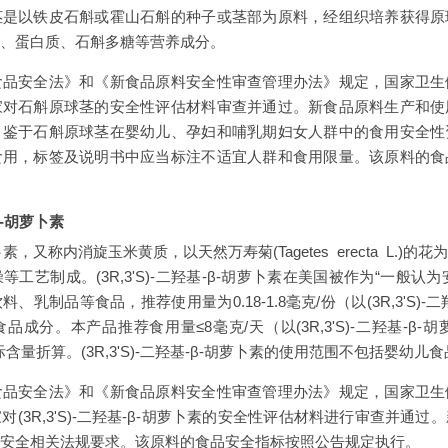
茎是以铁皮石斛或霍山石斛的种子或茎部为原料，经组织培养获得原
、蛋白质、石斛多糖等营养成分。
食品安全法》和《新食品原料安全性审查管理办法》规定，国家卫生
家对石斛原球茎的安全性评估材料审查并通过。新食品原料生产和使
。鉴于石斛原球茎在婴幼儿、孕妇和哺乳期妇女人群中的食用安全性
食用，标签及说明书中应当标注不适宜人群和食用限量。该原料的食
-β-胡萝卜素
-胡萝卜素，又称内消旋玉米黄质，以天然万寿菊(Tagetes erecta L.
工艺制成。(3R,3'S)-二羟基-β-胡萝卜素在美国被作为“一般认为
乳制品等食品，推荐使用量为0.18-1.8毫克/份（以(3R,3'S)-
成分。本产品推荐食用量≤8毫克/天（以(3R,3'S)-二羟基-β-胡萝
按照实际含量折算。(3R,3'S)-二羟基-β-胡萝卜素的使用范围不包括婴幼儿
食品安全法》和《新食品原料安全性审查管理办法》规定，国家卫生
(3R,3'S)-二羟基-β-胡萝卜素的安全性评估材料进行审查并通
安全相关法规要求。该原料的食品安全指标按照公告规定执行。