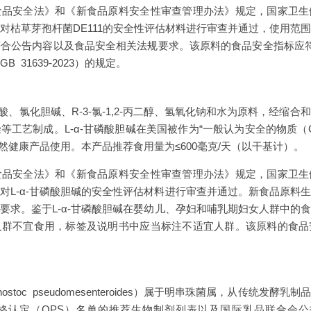
食品安全法》和《新食品原料安全性审查管理办法》规定，国家卫生
对枯草芽孢杆菌DE111的安全性评估材料进行审查并通过，使用范
符合公告内容以及食品安全相关法规要求。该原料的食品安全指标应
 31639-2023）的规定。
磷酸、氯化胆碱、R-3-氯-1,2-丙二醇、氢氧化钠和水为原料，经缩
等工艺制成。L-α-甘磷酸胆碱在美国被作为“一般认为安全的物质（G
天然健康产品使用。本产品推荐食用量为≤600毫克/天（以干基计）。
食品安全法》和《新食品原料安全性审查管理办法》规定，国家卫生
对L-α-甘磷酸胆碱的安全性评估材料进行审查并通过。新食品原料
要求。鉴于L-α-甘磷酸胆碱在婴幼儿、孕妇和哺乳期妇女人群中的
人群不宜食用，标签及说明书中应当标注不适宜人群。该原料的食品
ostoc pseudomesenteroides）属于明串珠菌属，从传统发
定（QPS）名单的推荐生物制剂列表以及国际乳品联合会公报（Bullet