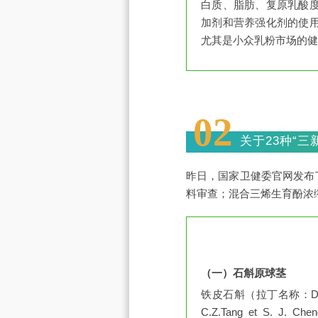
白质、脂肪、复原乳酸
加剂和营养强化剂的使
尤其是小众乳粉市场的健
02
关于23种“三
昨日，国家卫健委官网发布
料审查；混合三烯生育酚浓
（一）石斛原球茎
铁皮石斛（拉丁名称：Dendro
C.Z.Tang et S