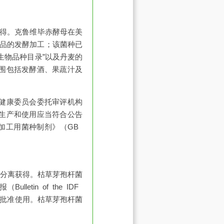
离获得。克鲁维毕赤酵母在美
食品的发酵加工；该菌种已
全的微生物品种目录”以及丹麦的
围包括发酵酒、果蔬汁及
健康委员会委托审评机构
生产和使用应当符合公告
加工用菌种制剂》（GB
制品中分离获得。枯草芽孢杆菌
tin of the IDF
地区批准使用。枯草芽孢杆菌