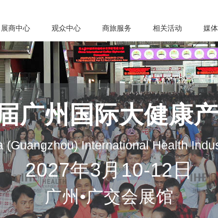
展商中心
观众中心
商旅服务
相关活动
媒体
35届广州国际大健康
 (Guangzhou) International Health Indu
2027年3月10-12日
广州•广交会展馆