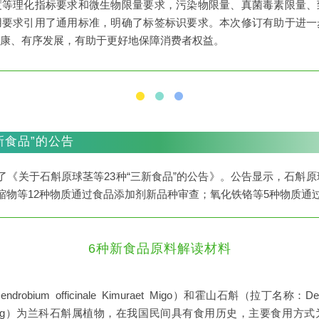
度等理化指标要求和微生物限量要求，污染物限量、真菌毒素限量、
用要求引用了通用标准，明确了标签标识要求。本次修订有助于进一
康、有序发展，有助于更好地保障消费者权益。
新食品”的公告
了《关于石斛原球茎等23种“三新食品”的公告》。公告显示，石斛原
缩物等12种物质通过食品添加剂新品种审查；氧化铁铬等5种物质通
6种新食品原料解读材料
bium officinale Kimuraet Migo）和霍山石斛（拉丁名称：Dendr
. J. Cheng）为兰科石斛属植物，在我国民间具有食用历史，主要食