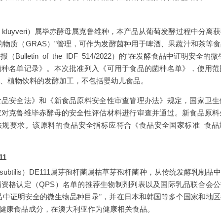
ia kluyveri）属毕赤酵母属克鲁维种，本产品从葡萄发酵过程中分
的物质（GRAS）”管理，可作为发酵菌种用于啤酒、果蔬汁和茶等
ulletin of the IDF 514/2022）的“在发酵食品中证明安
菌种名单记录》。本次批准列入《可用于食品的菌种名单》，使用范
、植物饮料的发酵加工，不包括婴幼儿食品。
食品安全法》和《新食品原料安全性审查管理办法》规定，国家卫生
家对克鲁维毕赤酵母的安全性评估材料进行审查并通过。新食品原料
法规要求。该原料的食品安全指标应符合《食品安全国家标准 食品
11
us subtilis）DE111属芽孢杆菌属枯草芽孢杆菌种，从传统发酵乳
认定（QPS）名单的推荐生物制剂列表以及国际乳品联合会公报（Bulle
发酵食品中证明安全的微生物品种目录”，并在日本和韩国等多个国家和
天然健康食品成分，在澳大利亚作为健康相关食品。