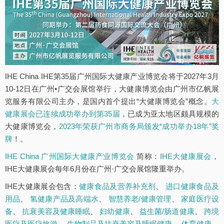
IHE China IHE第35届广州国际大健康产业博览会将于2027年3月
10-12日在广州•广交会展馆举行，大健康博览会由广州市亿帆展
览服务有限公司主办，是国内首个提出“大健康博览会”概念。
大
健康展会已连续成功举办到第35届
，已成为亚太地区颇具规模的
大健康博览会，
2023年荣获广州市商务局颁发“成功举办18年”奖
牌
！。
IHE China 广州国际大健康产业博览会
简称：
IHE大健康展会
，
IHE大健康展会每年6月份在广州·广交会展馆隆重举办。
IHE大健康展会包含：
健康食品及营养补充剂
、
进口健康食品及
用品
、
氢健康产品及高端水
、
智慧养老/健康管理
、
家庭医疗设
备
、
抗衰美容及健康睡眠
、
妇幼健康
、
益生菌/肠道健康
、
跨境
医疗及医疗旅游
、
生物制品及抗衰美容及睡眠健康
、
体育健康
、