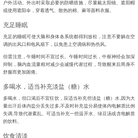
户外活动。外出时采取必要的防晒措施，尽量戴太阳镜、遮阳帽
或使用遮阳伞，穿着透气、散热的棉、麻等面料衣服。
充足睡眠
充足的睡眠可使大脑和身体各系统都得到放松，注意不要躺在空
调的出风口和电风扇下，以免患上空调病和热伤风。
但需注意，午睡时间不宜过长。午睡时间过长，中枢神经会加深
抑制，脑内血流量相对减少会减慢代谢过程，导致醒来后周身不
舒服而更加困倦。
多喝水，适当补充淡盐（糖）水
多喝水，但口渴后不宜狂饮，应适当补充些淡盐（糖）水,因为大
量出汗后体内盐分丢失过多,不及时补充盐分易使体内电解质比例
失调,导致代谢紊乱。可适当补充一些温开水、绿豆汤或含电解质
的饮料。
饮食清淡