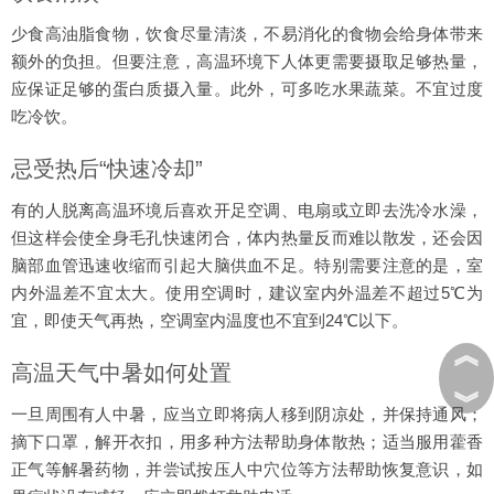
少食高油脂食物，饮食尽量清淡，不易消化的食物会给身体带来
额外的负担。但要注意，高温环境下人体更需要摄取足够热量，
应保证足够的蛋白质摄入量。此外，可多吃水果蔬菜。不宜过度
吃冷饮。
忌受热后“快速冷却”
有的人脱离高温环境后喜欢开足空调、电扇或立即去洗冷水澡，
但这样会使全身毛孔快速闭合，体内热量反而难以散发，还会因
脑部血管迅速收缩而引起大脑供血不足。特别需要注意的是，室
内外温差不宜太大。使用空调时，建议室内外温差不超过5℃为
宜，即使天气再热，空调室内温度也不宜到24℃以下。
︽
高温天气中暑如何处置
︾
一旦周围有人中暑，应当立即将病人移到阴凉处，并保持通风；
摘下口罩，解开衣扣，用多种方法帮助身体散热；适当服用藿香
正气等解暑药物，并尝试按压人中穴位等方法帮助恢复意识，如