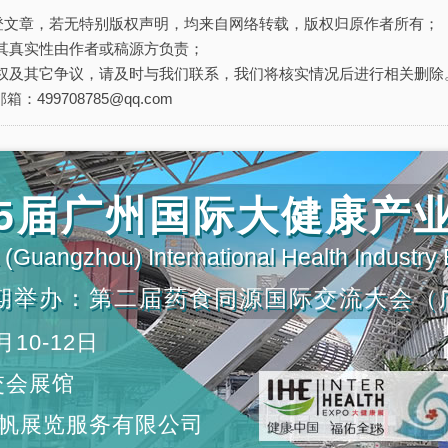
刊登文章，若无特别版权声明，均来自网络转载，版权归原作者所有；
其真实性由作者或稿源方负责；
权及其它争议，请及时与我们联系，我们将核实情况后进行相关删除
箱：499708785@qq.com
第35届广州国际大健康产
(Guangzhou) International Health Industry
期举办：第二届药食同源国际交流大会（
月10-12日
交会展馆
帆展览服务有限公司