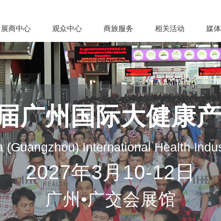
展商中心
观众中心
商旅服务
相关活动
媒体
35届广州国际大健康
 (Guangzhou) International Health Indu
2027年3月10-12日
广州•广交会展馆