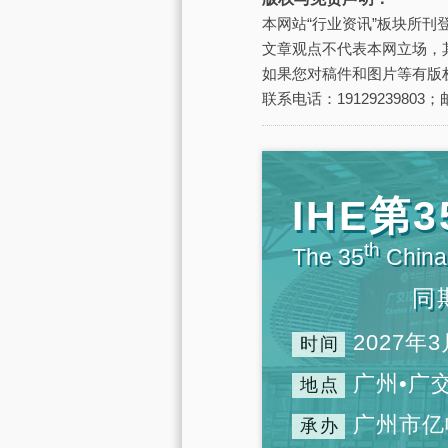
本网站“行业资讯”板块所
文章观点不代表本网立场，
如果您对稿件和图片等有版
联系电话：19129239803；邮
IHE
th
The 35
China 
同
2027年3
时间
广州•广
地点
广州市亿
承办