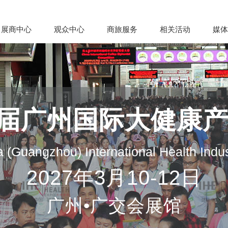
展商中心
观众中心
商旅服务
相关活动
媒体
35届广州国际大健康
 (Guangzhou) International Health Indu
2027年3月10-12日
广州•广交会展馆