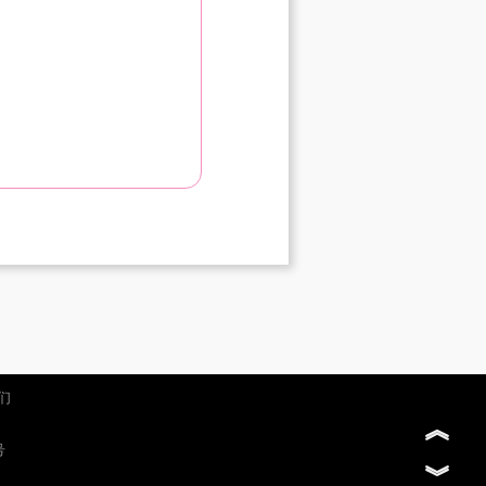
们
︽
号
︾