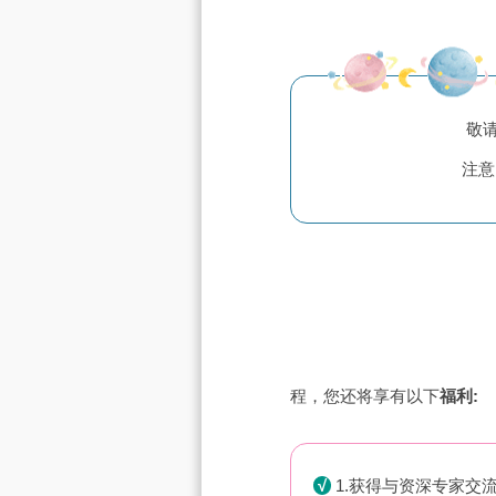
敬请
注意
程，您还将享有以下
福利:
√
1.获得与资深专家交