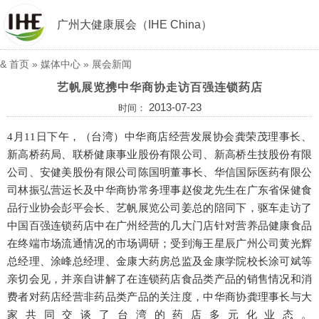
广州大健康展会（IHE China）
&
首页
»
媒体中心
»
展会新闻
艺帆展览携中华商协走访百强连锁药店
2013-07-23
时间：
4月11日下午，（台湾）中华商店经营发展协会龚荣茂理事长、
新高桥药局、联桥健康事业股份有限公司、新高桥生技股份有限
公司、安健美股份有限公司陈国明董事长、华信国际医药有限公
司林振弘营运长及中华商协常务理事赵俊龙先生在广东省保健食
品行业协会彭平会长、艺帆展览公司姜总的陪同下，驱车走访了
中国百强连锁药店中在广州经营的几大门店针对营养品健康食品
在终端市场流通情况的市场调研；受到海王星辰广州公司黄光辉
总经理、涂峰总经理、金康大药房总监及金康学院校长涂可斌等
亲切会见，并亲自讲解了在连锁药店食品类产品的销售情况和消
费者对药店经营非药品类产品的关注度，中华商协龚理事长与大
家共同交谈了台湾的药店多元化业态。