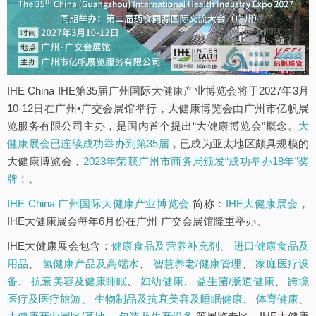
IHE China IHE第35届广州国际大健康产业博览会将于2027年3月
10-12日在广州•广交会展馆举行，大健康博览会由广州市亿帆展
览服务有限公司主办，是国内首个提出“大健康博览会”概念。
大
健康展会已连续成功举办到第35届
，已成为亚太地区颇具规模的
大健康博览会，
2023年荣获广州市商务局颁发“成功举办18年”奖
牌
！。
IHE China 广州国际大健康产业博览会
简称：
IHE大健康展会
，
IHE大健康展会每年6月份在广州·广交会展馆隆重举办。
IHE大健康展会包含：
健康食品及营养补充剂
、
进口健康食品及
用品
、
氢健康产品及高端水
、
智慧养老/健康管理
、
家庭医疗设
备
、
抗衰美容及健康睡眠
、
妇幼健康
、
益生菌/肠道健康
、
跨境
医疗及医疗旅游
、
生物制品及抗衰美容及睡眠健康
、
体育健康
、