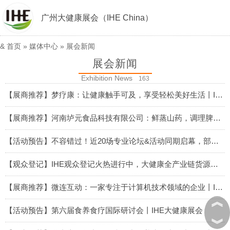
广州大健康展会（IHE China）
&
首页
»
媒体中心
»
展会新闻
展会新闻
Exhibition News
163
【展商推荐】梦疗康：让健康触手可及，享受轻松美好生活丨IHE大健康展会
2026-05-31
【展商推荐】河南垆元食品科技有限公司：鲜蒸山药，调理脾胃，清甜低卡高纤维丨IHE大健康展会
2026-05-30
【活动预告】不容错过！近20场专业论坛&活动同期启幕，部分重磅议题抢先揭秘丨IHE大健康展会
2026-05-30
【观众登记】IHE观众登记火热进行中，大健康全产业链货源一站找齐！丨IHE大健康展会
2026-05-30
【展商推荐】微连互动：一家专注于计算机技术领域的企业丨IHE大健康展会
︽
2026-05-29
【活动预告】第六届食养食疗国际研讨会丨IHE大健康展会
︾