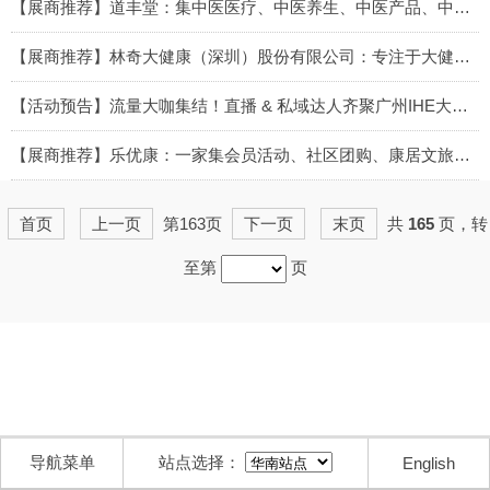
2026-05-29
【展商推荐】道丰堂：集中医医疗、中医养生、中医产品、中医教育为一体丨IHE大健康展会
2026-05-28
【展商推荐】林奇大健康（深圳）股份有限公司：专注于大健康产业，将传统养生智慧与现代科技融合...
2026-05-28
【活动预告】流量大咖集结！直播 & 私域达人齐聚广州IHE大健康展选品盛会丨IHE大健康展会
2026-05-28
【展商推荐】乐优康：一家集会员活动、社区团购、康居文旅、健康膳食、健康管理、有机食品六大服务于...
2026-05-27
首页
上一页
第163页
下一页
末页
共
165
页，转
至第
页
导航菜单
站点选择：
English