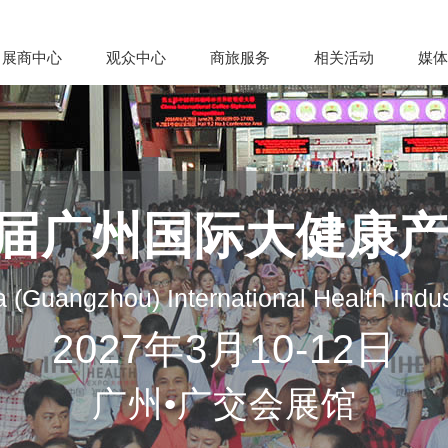
展商中心
观众中心
商旅服务
相关活动
媒体
35届广州国际大健康
 (Guangzhou) International Health Indu
2027年3月10-12日
广州•广交会展馆