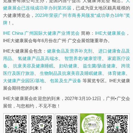
览服务有限公司主办，是国内首个提出“大健康博览会”概念。
大
健康展会已连续成功举办到第35届
，已成为亚太地区颇具规模的
大健康博览会，
2023年荣获广州市商务局颁发“成功举办18年”奖
牌
！。
IHE China 广州国际大健康产业博览会
简称：
IHE大健康展会
，
IHE大健康展会每年6月份在广州·广交会展馆隆重举办。
IHE大健康展会包含：
健康食品及营养补充剂
、
进口健康食品及
用品
、
氢健康产品及高端水
、
智慧养老/健康管理
、
家庭医疗设
备
、
抗衰美容及健康睡眠
、
妇幼健康
、
益生菌/肠道健康
、
跨境
医疗及医疗旅游
、
生物制品及抗衰美容及睡眠健康
、
体育健康
、
大健康产业园区/基地
、
包装及生产设备
等展览专区。IHE大健康
展会期待您的到来！
IHE大健康展会欢迎您的到来，2027年3月10-12日，广州•广交会
展馆，与您相约，不见不散！