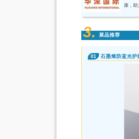
康，助
3.
展品推荐
01
石墨烯防蓝光护