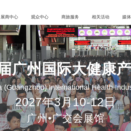
展商中心
观众中心
商旅服务
相关活动
媒体
35届广州国际大健康
 (Guangzhou) International Health Indu
2027年3月10-12日
广州•广交会展馆