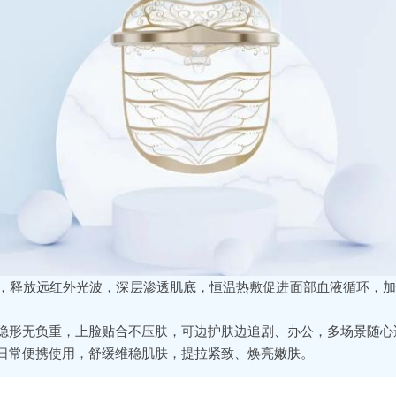
，释放远红外光波，深层渗透肌底，恒温热敷促进面部血液循环，
隐形无负重，上脸贴合不压肤，可边护肤边追剧、办公，多场景随心
日常便携使用，舒缓维稳肌肤，提拉紧致、焕亮嫩肤。