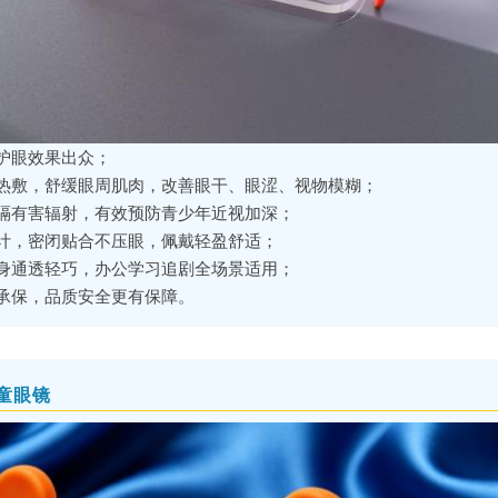
护眼效果出众；
热敷，舒缓眼周肌肉，改善眼干、眼涩、视物模糊；
隔有害辐射，有效预防青少年近视加深；
计，密闭贴合不压眼，佩戴轻盈舒适；
身通透轻巧，办公学习追剧全场景适用；
承保，品质安全更有保障。
童眼镜