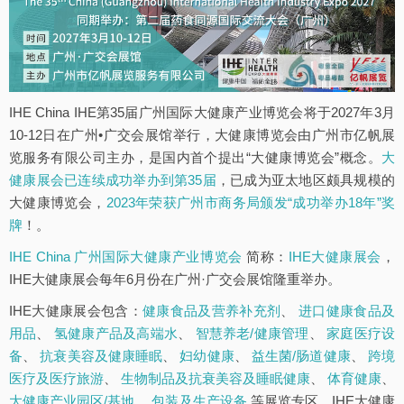
IHE China IHE第35届广州国际大健康产业博览会将于2027年3月
10-12日在广州•广交会展馆举行，大健康博览会由广州市亿帆展
览服务有限公司主办，是国内首个提出“大健康博览会”概念。
大
健康展会已连续成功举办到第35届
，已成为亚太地区颇具规模的
大健康博览会，
2023年荣获广州市商务局颁发“成功举办18年”奖
牌
！。
IHE China 广州国际大健康产业博览会
简称：
IHE大健康展会
，
IHE大健康展会每年6月份在广州·广交会展馆隆重举办。
IHE大健康展会包含：
健康食品及营养补充剂
、
进口健康食品及
用品
、
氢健康产品及高端水
、
智慧养老/健康管理
、
家庭医疗设
备
、
抗衰美容及健康睡眠
、
妇幼健康
、
益生菌/肠道健康
、
跨境
医疗及医疗旅游
、
生物制品及抗衰美容及睡眠健康
、
体育健康
、
大健康产业园区/基地
、
包装及生产设备
等展览专区。IHE大健康