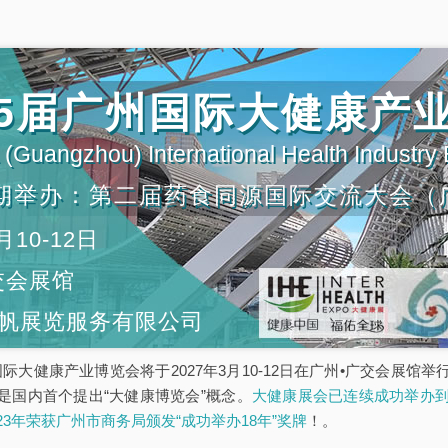
第35届广州国际大健康产
(Guangzhou) International Health Industry
期举办：第二届药食同源国际交流大会（
月10-12日
交会展馆
帆展览服务有限公司
5届广州国际大健康产业博览会将于2027年3月10-12日在广州•广交会
是国内首个提出“大健康博览会”概念。
大健康展会已连续成功举办到
023年荣获广州市商务局颁发“成功举办18年”奖牌
！。