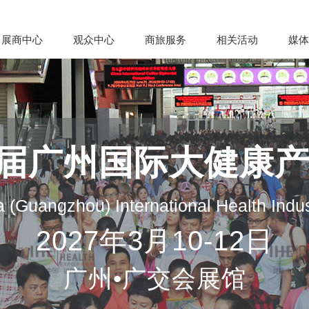
展商中心
观众中心
商旅服务
相关活动
媒体
35届广州国际大健康
 (Guangzhou) International Health Indu
2027年3月10-12日
广州•广交会展馆