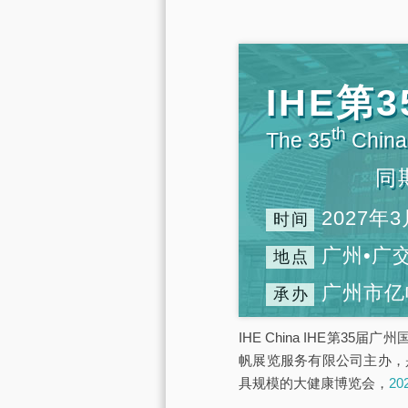
IHE
th
The 35
China 
同
2027年3
时间
广州•广
地点
广州市亿
承办
IHE China IHE第3
帆展览服务有限公司主办，
具规模的大健康博览会，
2