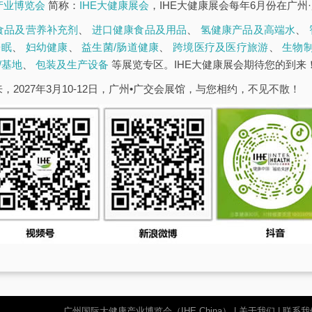
康产业博览会
简称：
IHE大健康展会
，IHE大健康展会每年6月份在广州
食品及营养补充剂
、
进口健康食品及用品
、
氢健康产品及高端水
、
睡眠
、
妇幼健康
、
益生菌/肠道健康
、
跨境医疗及医疗旅游
、
生物
/基地
、
包装及生产设备
等展览专区。IHE大健康展会期待您的到来
，2027年3月10-12日，广州•广交会展馆，与您相约，不见不散！
广州国际大健康产业博览会（IHE China）
|
关于我们
|
联系我