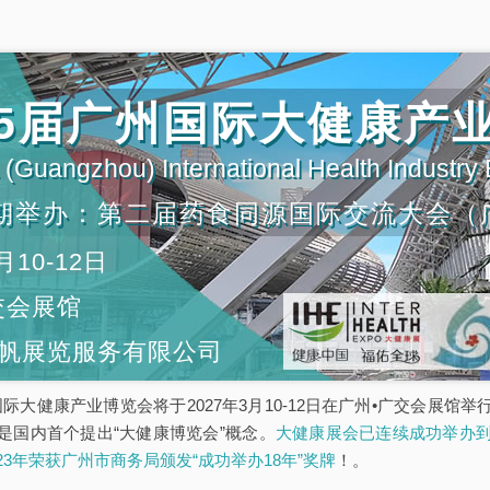
第35届广州国际大健康产
(Guangzhou) International Health Industry
期举办：第二届药食同源国际交流大会（
月10-12日
交会展馆
帆展览服务有限公司
5届广州国际大健康产业博览会将于2027年3月10-12日在广州•广交会
是国内首个提出“大健康博览会”概念。
大健康展会已连续成功举办到
023年荣获广州市商务局颁发“成功举办18年”奖牌
！。