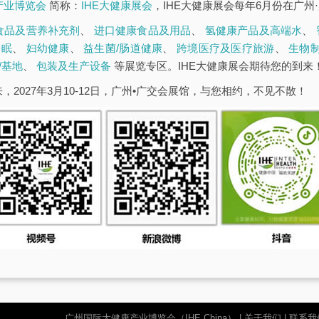
康产业博览会
简称：
IHE大健康展会
，IHE大健康展会每年6月份在广州
食品及营养补充剂
、
进口健康食品及用品
、
氢健康产品及高端水
、
睡眠
、
妇幼健康
、
益生菌/肠道健康
、
跨境医疗及医疗旅游
、
生物
/基地
、
包装及生产设备
等展览专区。IHE大健康展会期待您的到来
，2027年3月10-12日，广州•广交会展馆，与您相约，不见不散！
广州国际大健康产业博览会（IHE China）
|
关于我们
|
联系我