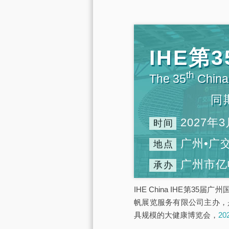
IHE
th
The 35
China 
同
2027年3
时间
广州•广
地点
广州市亿
承办
IHE China IHE第3
帆展览服务有限公司主办，
具规模的大健康博览会，
2