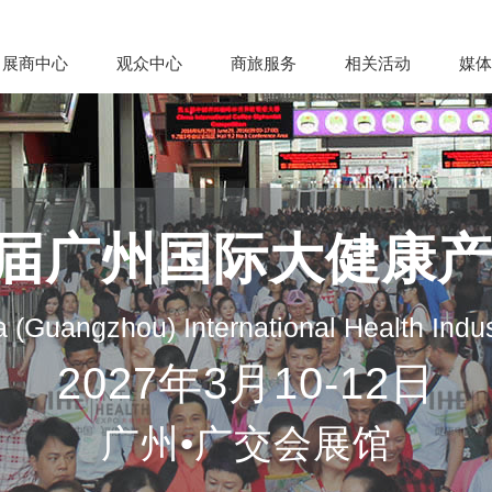
展商中心
观众中心
商旅服务
相关活动
媒体
35届广州国际大健康
 (Guangzhou) International Health Indu
2027年3月10-12日
广州•广交会展馆