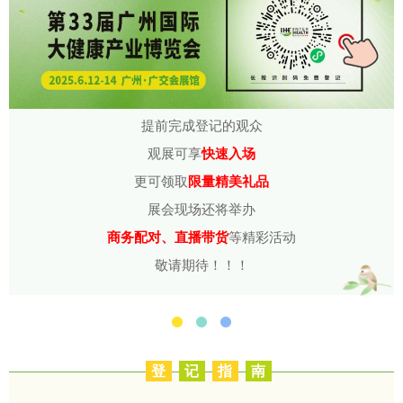
提前完成登记的观众
观展可享
快速入场
更可领取
限量精美礼品
展会现场还将举办
商务配对、直播带货
等精彩活动
敬请期待！！！
登
记
指
南