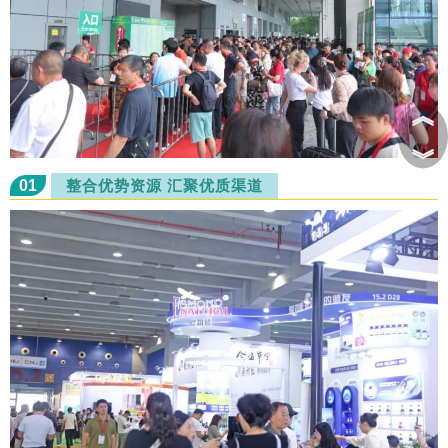
︽
︾
01
整合优势资源 汇聚优质渠道