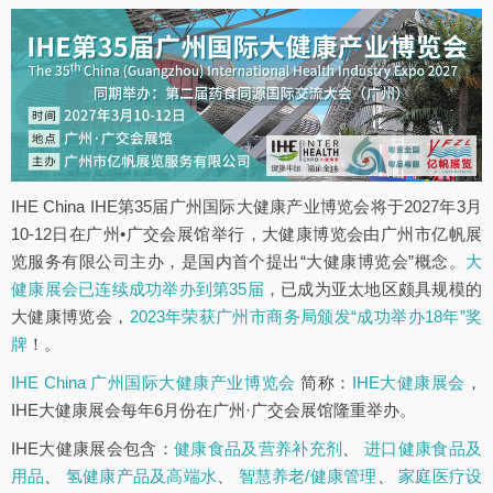
IHE China IHE第35届广州国际大健康产业博览会将于2027年3月
10-12日在广州•广交会展馆举行，大健康博览会由广州市亿帆展
览服务有限公司主办，是国内首个提出“大健康博览会”概念。
大
健康展会已连续成功举办到第35届
，已成为亚太地区颇具规模的
大健康博览会，
2023年荣获广州市商务局颁发“成功举办18年”奖
牌
！。
IHE China 广州国际大健康产业博览会
简称：
IHE大健康展会
，
IHE大健康展会每年6月份在广州·广交会展馆隆重举办。
IHE大健康展会包含：
健康食品及营养补充剂
、
进口健康食品及
用品
、
氢健康产品及高端水
、
智慧养老/健康管理
、
家庭医疗设