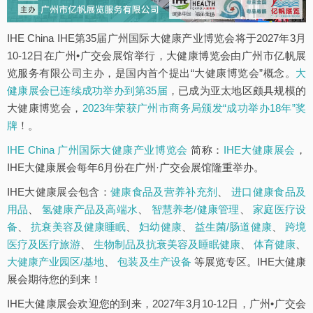
IHE China IHE第35届广州国际大健康产业博览会将于2027年3月
10-12日在广州•广交会展馆举行，大健康博览会由广州市亿帆展
览服务有限公司主办，是国内首个提出“大健康博览会”概念。
大
健康展会已连续成功举办到第35届
，已成为亚太地区颇具规模的
大健康博览会，
2023年荣获广州市商务局颁发“成功举办18年”奖
牌
！。
IHE China 广州国际大健康产业博览会
简称：
IHE大健康展会
，
IHE大健康展会每年6月份在广州·广交会展馆隆重举办。
IHE大健康展会包含：
健康食品及营养补充剂
、
进口健康食品及
用品
、
氢健康产品及高端水
、
智慧养老/健康管理
、
家庭医疗设
备
、
抗衰美容及健康睡眠
、
妇幼健康
、
益生菌/肠道健康
、
跨境
医疗及医疗旅游
、
生物制品及抗衰美容及睡眠健康
、
体育健康
、
大健康产业园区/基地
、
包装及生产设备
等展览专区。IHE大健康
展会期待您的到来！
IHE大健康展会欢迎您的到来，2027年3月10-12日，广州•广交会