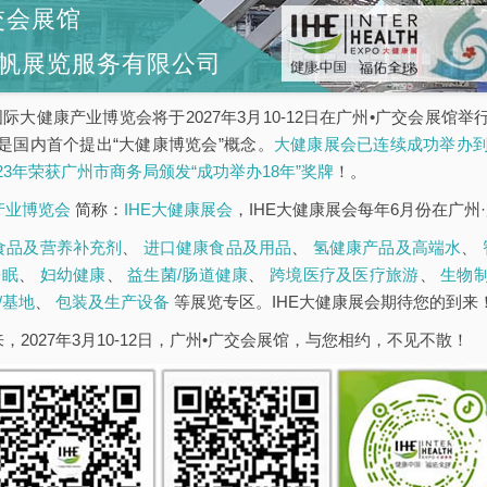
交会展馆
帆展览服务有限公司
5届广州国际大健康产业博览会将于2027年3月10-12日在广州•广交会
是国内首个提出“大健康博览会”概念。
大健康展会已连续成功举办到
023年荣获广州市商务局颁发“成功举办18年”奖牌
！。
康产业博览会
简称：
IHE大健康展会
，IHE大健康展会每年6月份在广州
食品及营养补充剂
、
进口健康食品及用品
、
氢健康产品及高端水
、
睡眠
、
妇幼健康
、
益生菌/肠道健康
、
跨境医疗及医疗旅游
、
生物
/基地
、
包装及生产设备
等展览专区。IHE大健康展会期待您的到来
，2027年3月10-12日，广州•广交会展馆，与您相约，不见不散！