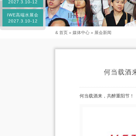
2027.3.10-12
IWE高端水展会
2027.3.10-12
&
首页
»
媒体中心
»
展会新闻
何当载酒
何当载酒来，共醉重阳节！