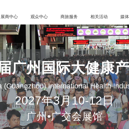
展商中心
观众中心
商旅服务
相关活动
媒体
35届广州国际大健康
 (Guangzhou) International Health Indu
2027年3月10-12日
广州•广交会展馆