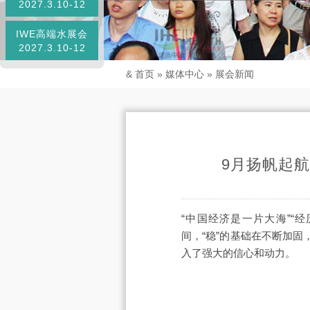
2027.3.10-12
IWE高端水展会
2027.3.10-12
&
首页
»
媒体中心
»
展会新闻
9月扬帆起航抢
“中国经济是一片大海”“
间，“稳”的基础在不断加
入了强大的信心和动力。