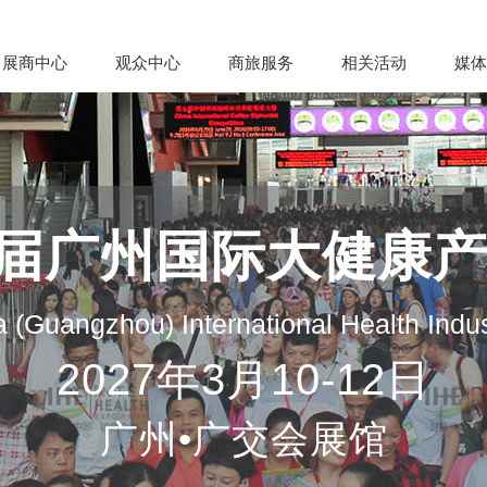
展商中心
观众中心
商旅服务
相关活动
媒体
35届广州国际大健康
 (Guangzhou) International Health Indu
2027年3月10-12日
广州•广交会展馆