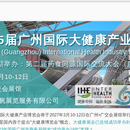
第35届广州国际大健康产
(Guangzhou) International Health Industry
期举办：第二届药食同源国际交流大会（
月10-12日
交会展馆
帆展览服务有限公司
5届广州国际大健康产业博览会将于2027年3月10-12日在广州•广交会
是国内首个提出“大健康博览会”概念。
大健康展会已连续成功举办到
023年荣获广州市商务局颁发“成功举办18年”奖牌
！。