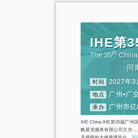
IHE
th
The 35
China 
同
2027年3
时间
广州•广
地点
广州市亿
承办
IHE China IHE第3
帆展览服务有限公司主办，
具规模的大健康博览会，
2