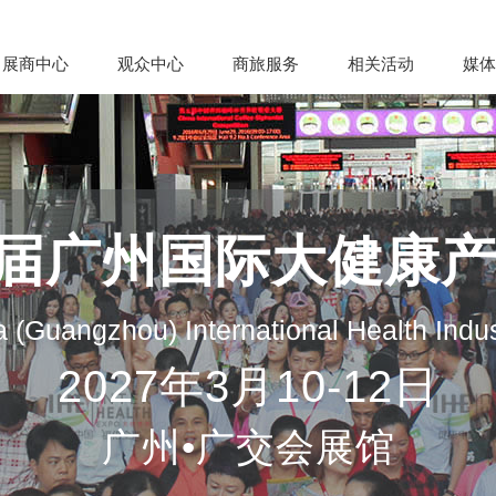
展商中心
观众中心
商旅服务
相关活动
媒体
35届广州国际大健康
 (Guangzhou) International Health Indu
2027年3月10-12日
广州•广交会展馆