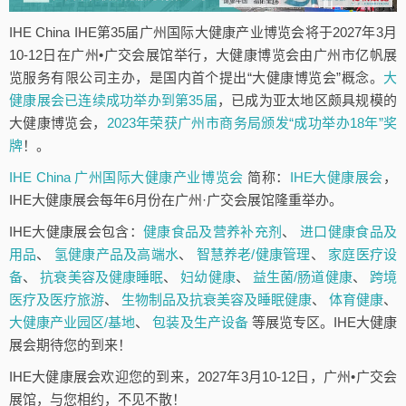
IHE China IHE第35届广州国际大健康产业博览会将于2027年3月
10-12日在广州•广交会展馆举行，大健康博览会由广州市亿帆展
览服务有限公司主办，是国内首个提出“大健康博览会”概念。
大
健康展会已连续成功举办到第35届
，已成为亚太地区颇具规模的
大健康博览会，
2023年荣获广州市商务局颁发“成功举办18年”奖
牌
！。
IHE China 广州国际大健康产业博览会
简称：
IHE大健康展会
，
IHE大健康展会每年6月份在广州·广交会展馆隆重举办。
IHE大健康展会包含：
健康食品及营养补充剂
、
进口健康食品及
用品
、
氢健康产品及高端水
、
智慧养老/健康管理
、
家庭医疗设
备
、
抗衰美容及健康睡眠
、
妇幼健康
、
益生菌/肠道健康
、
跨境
医疗及医疗旅游
、
生物制品及抗衰美容及睡眠健康
、
体育健康
、
大健康产业园区/基地
、
包装及生产设备
等展览专区。IHE大健康
展会期待您的到来！
IHE大健康展会欢迎您的到来，2027年3月10-12日，广州•广交会
展馆，与您相约，不见不散！