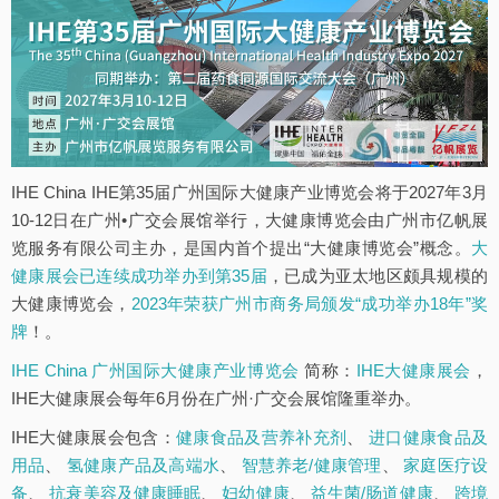
IHE China IHE第35届广州国际大健康产业博览会将于2027年3月
10-12日在广州•广交会展馆举行，大健康博览会由广州市亿帆展
览服务有限公司主办，是国内首个提出“大健康博览会”概念。
大
健康展会已连续成功举办到第35届
，已成为亚太地区颇具规模的
大健康博览会，
2023年荣获广州市商务局颁发“成功举办18年”奖
牌
！。
IHE China 广州国际大健康产业博览会
简称：
IHE大健康展会
，
IHE大健康展会每年6月份在广州·广交会展馆隆重举办。
IHE大健康展会包含：
健康食品及营养补充剂
、
进口健康食品及
用品
、
氢健康产品及高端水
、
智慧养老/健康管理
、
家庭医疗设
备
、
抗衰美容及健康睡眠
、
妇幼健康
、
益生菌/肠道健康
、
跨境