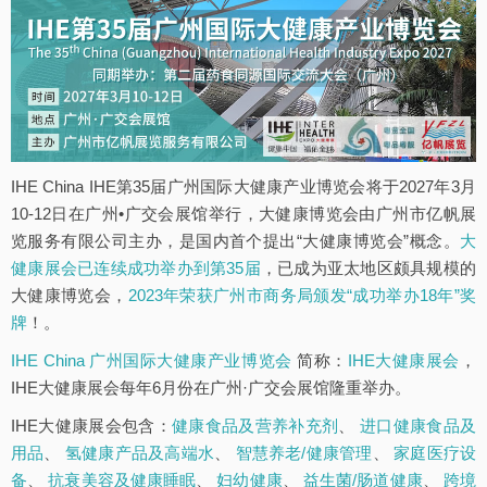
IHE China IHE第35届广州国际大健康产业博览会将于2027年3月
10-12日在广州•广交会展馆举行，大健康博览会由广州市亿帆展
览服务有限公司主办，是国内首个提出“大健康博览会”概念。
大
健康展会已连续成功举办到第35届
，已成为亚太地区颇具规模的
大健康博览会，
2023年荣获广州市商务局颁发“成功举办18年”奖
牌
！。
IHE China 广州国际大健康产业博览会
简称：
IHE大健康展会
，
IHE大健康展会每年6月份在广州·广交会展馆隆重举办。
IHE大健康展会包含：
健康食品及营养补充剂
、
进口健康食品及
用品
、
氢健康产品及高端水
、
智慧养老/健康管理
、
家庭医疗设
备
、
抗衰美容及健康睡眠
、
妇幼健康
、
益生菌/肠道健康
、
跨境