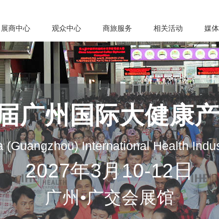
展商中心
观众中心
商旅服务
相关活动
媒体
35届广州国际大健康
 (Guangzhou) International Health Indu
2027年3月10-12日
广州•广交会展馆