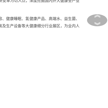
新变革为切入点，深度挖掘国内外大健康全产业
︽
容、健康睡眠、氢健康产品、高端水、益生菌、
︾
装及生产设备等大健康细分行业展区，为业内人
展馆
举办。
IHE第35届广州国际大健康产业博览
光临！
氢健康产品、高端水
益生菌、肠道健康