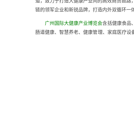
道，致力于打造大健康产业间的高效商贸链路
链的领军企业和新锐品牌，打造内外双循环一
广州国际大健康产业博览会
含括健康食品
肠道健康、智慧养老、健康管理、家庭医疗设
士打造行业权威的国际交流盛会！
自2013年开始至今，广州市亿帆展览服
会
将于
2027年3月10-12日
在
广州•广交会展馆
健康食品、营养补充剂
进口健康食品及用品