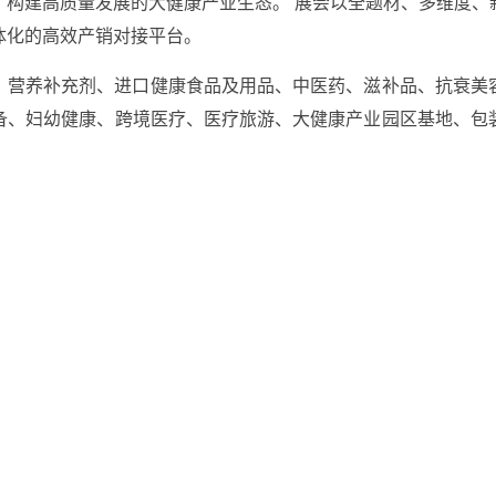
，构建高质量发展的大健康产业生态。 展会以全题材、多维度、
体化的高效产销对接平台。
、营养补充剂、进口健康食品及用品、中医药、滋补品、抗衰美
备、妇幼健康、跨境医疗、医疗旅游、大健康产业园区基地、包
务有限公司主办的
IHE大健康博览会
，每届均在
广州•广交会琶洲
举行，同期举办：第二届药食同源国际交流大会（广州），欢迎
精品展区
中医药、滋补品
抗衰美容、健康睡眠